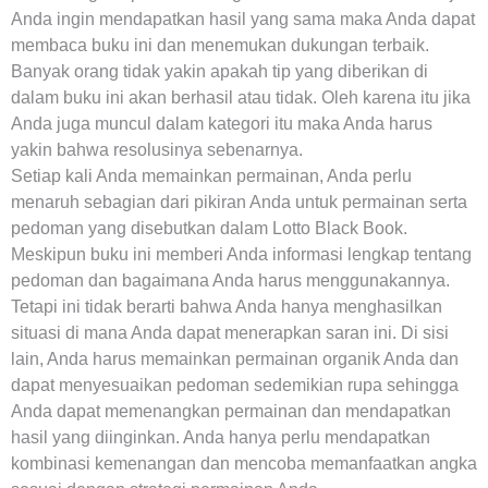
Anda ingin mendapatkan hasil yang sama maka Anda dapat
membaca buku ini dan menemukan dukungan terbaik.
Banyak orang tidak yakin apakah tip yang diberikan di
dalam buku ini akan berhasil atau tidak. Oleh karena itu jika
Anda juga muncul dalam kategori itu maka Anda harus
yakin bahwa resolusinya sebenarnya.
Setiap kali Anda memainkan permainan, Anda perlu
menaruh sebagian dari pikiran Anda untuk permainan serta
pedoman yang disebutkan dalam Lotto Black Book.
Meskipun buku ini memberi Anda informasi lengkap tentang
pedoman dan bagaimana Anda harus menggunakannya.
Tetapi ini tidak berarti bahwa Anda hanya menghasilkan
situasi di mana Anda dapat menerapkan saran ini. Di sisi
lain, Anda harus memainkan permainan organik Anda dan
dapat menyesuaikan pedoman sedemikian rupa sehingga
Anda dapat memenangkan permainan dan mendapatkan
hasil yang diinginkan. Anda hanya perlu mendapatkan
kombinasi kemenangan dan mencoba memanfaatkan angka