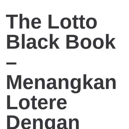
The Lotto
Black Book
–
Menangkan
Lotere
Dengan