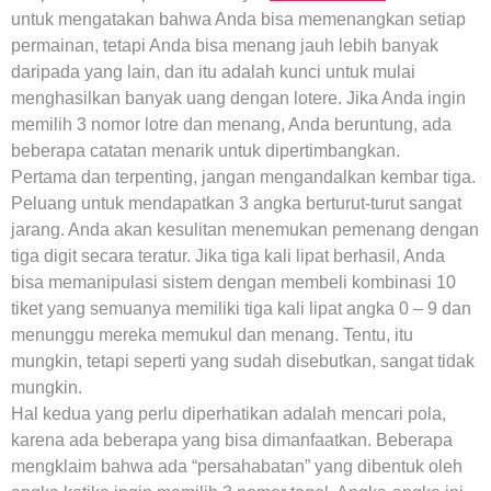
untuk mengatakan bahwa Anda bisa memenangkan setiap
permainan, tetapi Anda bisa menang jauh lebih banyak
daripada yang lain, dan itu adalah kunci untuk mulai
menghasilkan banyak uang dengan lotere. Jika Anda ingin
memilih 3 nomor lotre dan menang, Anda beruntung, ada
beberapa catatan menarik untuk dipertimbangkan.
Pertama dan terpenting, jangan mengandalkan kembar tiga.
Peluang untuk mendapatkan 3 angka berturut-turut sangat
jarang. Anda akan kesulitan menemukan pemenang dengan
tiga digit secara teratur. Jika tiga kali lipat berhasil, Anda
bisa memanipulasi sistem dengan membeli kombinasi 10
tiket yang semuanya memiliki tiga kali lipat angka 0 – 9 dan
menunggu mereka memukul dan menang. Tentu, itu
mungkin, tetapi seperti yang sudah disebutkan, sangat tidak
mungkin.
Hal kedua yang perlu diperhatikan adalah mencari pola,
karena ada beberapa yang bisa dimanfaatkan. Beberapa
mengklaim bahwa ada “persahabatan” yang dibentuk oleh