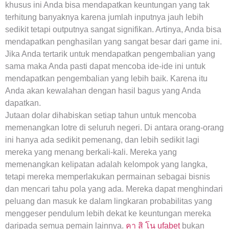
khusus ini Anda bisa mendapatkan keuntungan yang tak
terhitung banyaknya karena jumlah inputnya jauh lebih
sedikit tetapi outputnya sangat signifikan. Artinya, Anda bisa
mendapatkan penghasilan yang sangat besar dari game ini.
Jika Anda tertarik untuk mendapatkan pengembalian yang
sama maka Anda pasti dapat mencoba ide-ide ini untuk
mendapatkan pengembalian yang lebih baik. Karena itu
Anda akan kewalahan dengan hasil bagus yang Anda
dapatkan.
Jutaan dolar dihabiskan setiap tahun untuk mencoba
memenangkan lotre di seluruh negeri. Di antara orang-orang
ini hanya ada sedikit pemenang, dan lebih sedikit lagi
mereka yang menang berkali-kali. Mereka yang
memenangkan kelipatan adalah kelompok yang langka,
tetapi mereka memperlakukan permainan sebagai bisnis
dan mencari tahu pola yang ada. Mereka dapat menghindari
peluang dan masuk ke dalam lingkaran probabilitas yang
menggeser pendulum lebih dekat ke keuntungan mereka
daripada semua pemain lainnya.
คา สิ โน ufabet
bukan