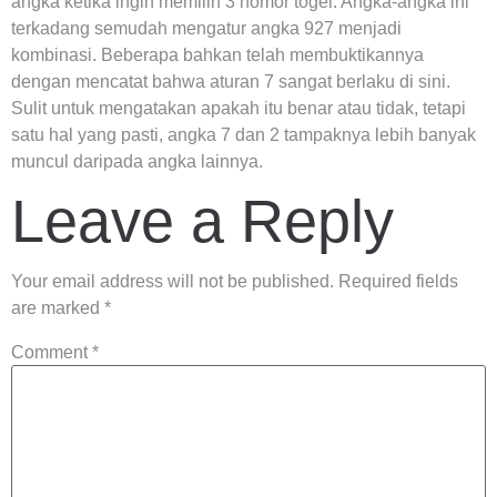
angka ketika ingin memilih 3 nomor togel. Angka-angka ini
terkadang semudah mengatur angka 927 menjadi
kombinasi. Beberapa bahkan telah membuktikannya
dengan mencatat bahwa aturan 7 sangat berlaku di sini.
Sulit untuk mengatakan apakah itu benar atau tidak, tetapi
satu hal yang pasti, angka 7 dan 2 tampaknya lebih banyak
muncul daripada angka lainnya.
Leave a Reply
Your email address will not be published.
Required fields
are marked
*
Comment
*